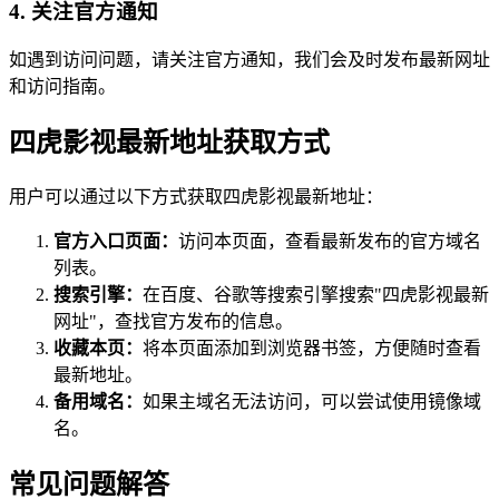
4. 关注官方通知
如遇到访问问题，请关注官方通知，我们会及时发布最新网址
和访问指南。
四虎影视最新地址获取方式
用户可以通过以下方式获取四虎影视最新地址：
官方入口页面：
访问本页面，查看最新发布的官方域名
列表。
搜索引擎：
在百度、谷歌等搜索引擎搜索"四虎影视最新
网址"，查找官方发布的信息。
收藏本页：
将本页面添加到浏览器书签，方便随时查看
最新地址。
备用域名：
如果主域名无法访问，可以尝试使用镜像域
名。
常见问题解答