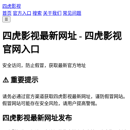
四虎影视
首页
官方入口
搜索
关于我们
常见问题
☰
四虎影视最新网址 - 四虎影视
官网入口
安全访问，防止假冒，获取最新官方地址
⚠️ 重要提示
请务必通过官方渠道获取四虎影视最新网址，谨防假冒网站。
假冒网站可能存在安全风险，请用户提高警惕。
四虎影视最新网址发布