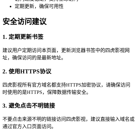
定期更新，确保可用性
安全访问建议
1. 定期更新书签
建议用户定期访问本页面，更新浏览器书签中的四虎影视网
址，确保访问的是最新地址。
2. 使用HTTPS协议
四虎影视所有官方域名都支持HTTPS加密协议，请确保访问
时使用的是HTTPS，保障数据传输安全。
3. 避免点击不明链接
不要点击来源不明的链接访问四虎影视，建议直接输入域名或
通过官方入口页面访问。