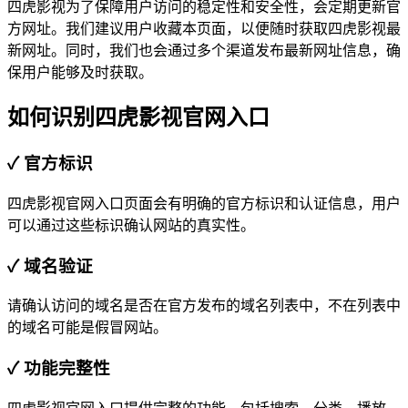
四虎影视为了保障用户访问的稳定性和安全性，会定期更新官
方网址。我们建议用户收藏本页面，以便随时获取四虎影视最
新网址。同时，我们也会通过多个渠道发布最新网址信息，确
保用户能够及时获取。
如何识别四虎影视官网入口
✓ 官方标识
四虎影视官网入口页面会有明确的官方标识和认证信息，用户
可以通过这些标识确认网站的真实性。
✓ 域名验证
请确认访问的域名是否在官方发布的域名列表中，不在列表中
的域名可能是假冒网站。
✓ 功能完整性